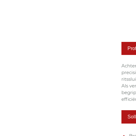
Pro
Achter
precis
ritssl
Als ve
begrip
effici
Soll
Br