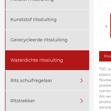
Kunststof ritssluiting
Gerecycleerde ritssluiting
Pro
Waterdichte ritssluiting
TRC wa
plasti
flexib
Rits schuifregelaar

preste
combin
Als ve
Ritstrekker

produ
aanpas