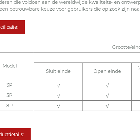
deren die voldoen aan de wereldwijde kwaliteits- en ontw
 een betrouwbare keuze voor gebruikers die op zoek zijn naa
ificatie:
Grootte/ein
Model
Sluit einde
Open einde
3P
√
√
5P
√
√
8P
√
√
ductdetails: