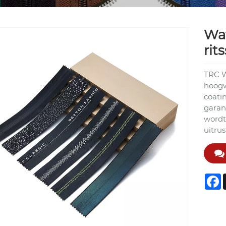
Wat
rit
TRC W
hoogw
coati
garan
wordt
uitru
F