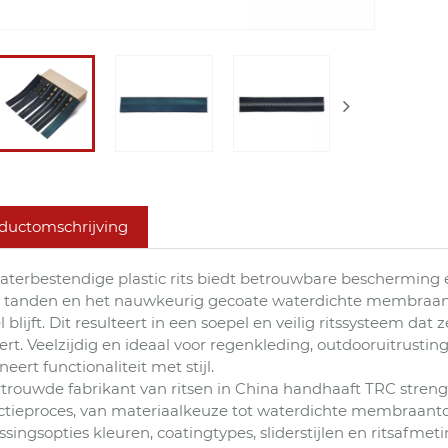
ductomschrijving
terbestendige plastic rits biedt betrouwbare bescherming e
c tanden en het nauwkeurig gecoate waterdichte membraan voo
el blijft. Dit resulteert in een soepel en veilig ritssysteem 
ert. Veelzijdig en ideaal voor regenkleding, outdooruitrusting
eert functionaliteit met stijl.
rtrouwde fabrikant van ritsen in China handhaaft TRC stren
ctieproces, van materiaalkeuze tot waterdichte membraan
singsopties kleuren, coatingtypes, sliderstijlen en ritsafm