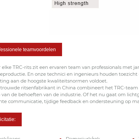
fessionele teamvoordelen
 elke TRC-rits zit een ervaren team van professionals met ja
ieproductie. En onze technici en ingenieurs houden toezicht
uiting aan de hoogste kwaliteitsnormen voldoet.
rtrouwde ritsenfabrikant in China combineert het TRC-tea
 van de behoeften van de industrie. Of het nu gaat om lich
ënte communicatie, tijdige feedback en ondersteuning op m
icitatie:
oek/jeans
Damesjurk/rok