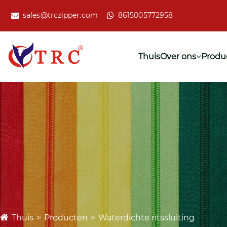
sales@trczipper.com
8615005772958
Thuis
Over ons
Produ
Thuis
Producten
Waterdichte ritssluiting