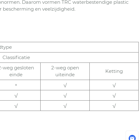
erpnormen. Daarom vormen TRC waterbestendige plastic
r bescherming en veelzijdigheid.
dtype
Classificatie
2-weg gesloten
2-weg open
Ketting
einde
uiteinde
×
√
√
√
√
√
√
√
√