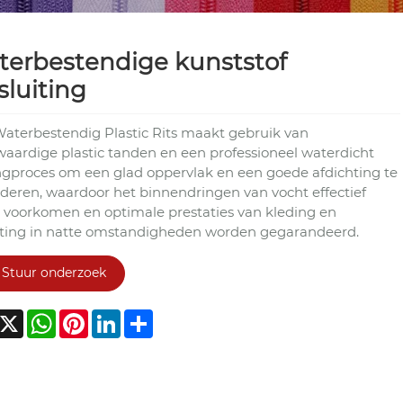
erbestendige kunststof
ssluiting
aterbestendig Plastic Rits maakt gebruik van
aardige plastic tanden en een professioneel waterdicht
ngproces om een ​​glad oppervlak en een goede afdichting te
deren, waardoor het binnendringen van vocht effectief
 voorkomen en optimale prestaties van kleding en
sting in natte omstandigheden worden gegarandeerd.
Stuur onderzoek
acebook
X
WhatsApp
Pinterest
LinkedIn
Share